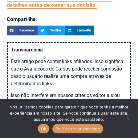
detalhes antes de tomar sua decisão.
Compartilhe:
Facebook
Twitter
LinkedIn
Transparência
Este artigo pode conter links afiliados. Isso significa
que o Avaliações de Cursos pode receber comissão
caso o usuário realize uma compra através de
determinados links.
Isso não interfere em nossos critérios editoriais ou
análises publicadas.
Nós utilizamos cookies para garantir que você tenha a melhor
experiência em nosso site. Se você continua a usar este site,
Entenda mais sobre nossa
política de transparência
assumimos que você está satisfeito.
e afiliados
.
Ok
Política de privacidade