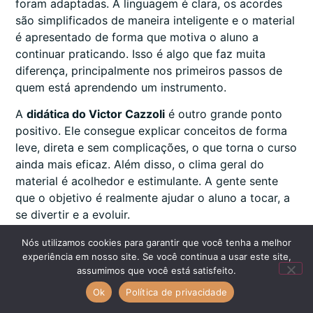
foram adaptadas. A linguagem é clara, os acordes
são simplificados de maneira inteligente e o material
é apresentado de forma que motiva o aluno a
continuar praticando. Isso é algo que faz muita
diferença, principalmente nos primeiros passos de
quem está aprendendo um instrumento.
A
didática do Victor Cazzoli
é outro grande ponto
positivo. Ele consegue explicar conceitos de forma
leve, direta e sem complicações, o que torna o curso
ainda mais eficaz. Além disso, o clima geral do
material é acolhedor e estimulante. A gente sente
que o objetivo é realmente ajudar o aluno a tocar, a
se divertir e a evoluir.
Portanto, se você busca um curso confiável, com
Nós utilizamos cookies para garantir que você tenha a melhor
experiência em nosso site. Se você continua a usar este site,
bom custo-benefício, e que
funciona de verdade
,
assumimos que você está satisfeito.
essa é uma das melhores opções disponíveis
atualmente. É uma forma prazerosa de aprender
Ok
Política de privacidade
cavaquinho, com cifras reais, populares e adaptadas