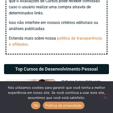
que o Avaliações de Cursos pode receber comissão
caso o usuário realize uma compra através de
determinados links.
Isso não interfere em nossos critérios editoriais ou
análises publicadas.
Entenda mais sobre nossa
política de transparência
e afiliados
.
Top Cursos de
Desenvolvimento Pessoal
Melhores Cursos Online para
Mulheres em 2026: 11 Opções
Nós utilizamos cookies para garantir que você tenha a melhor
Avaliadas
experiência em nosso site. Se você continua a usar este site,
27 de junho de 2026
assumimos que você está satisfeito.
Ok
Política de privacidade