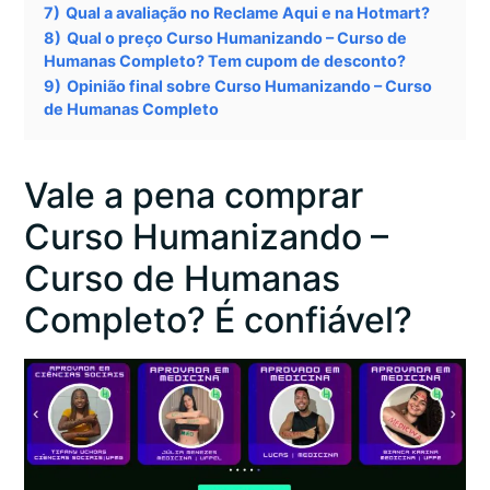
7)
Qual a avaliação no Reclame Aqui e na Hotmart?
8)
Qual o preço Curso Humanizando – Curso de
Humanas Completo? Tem cupom de desconto?
9)
Opinião final sobre Curso Humanizando – Curso
de Humanas Completo
Vale a pena comprar
Curso Humanizando –
Curso de Humanas
Completo? É confiável?