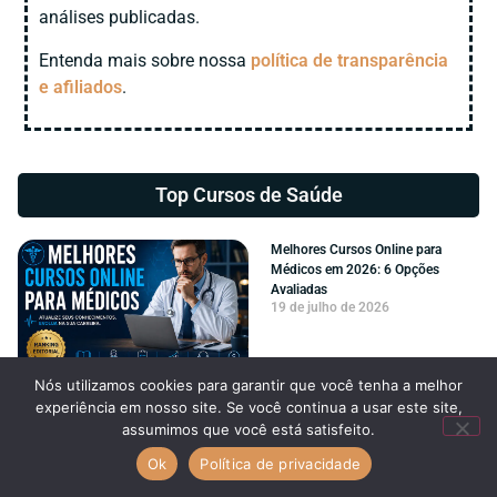
análises publicadas.
Entenda mais sobre nossa
política de transparência
e afiliados
.
Top Cursos de
Saúde
Melhores Cursos Online para
Médicos em 2026: 6 Opções
Avaliadas
19 de julho de 2026
Nós utilizamos cookies para garantir que você tenha a melhor
experiência em nosso site. Se você continua a usar este site,
Melhores Cursos Online de
assumimos que você está satisfeito.
Odontologia em 2026: 6 Opções
Ok
Política de privacidade
Avaliadas
18 de julho de 2026